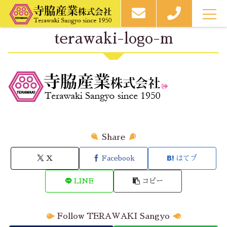
MEN
U
terawaki-logo-m
Share
X
Facebook
はてブ
LINE
コピー
Follow TERAWAKI Sangyo