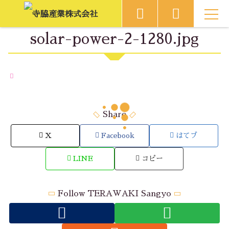
MEN
U
solar-power-2-1280.jpg
Share
X
Facebook
はてブ
LINE
コピー
Follow TERAWAKI Sangyo