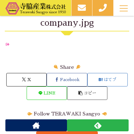
MEN
U
company.jpg
Share
X
Facebook
はてブ
LINE
コピー
Follow TERAWAKI Sangyo